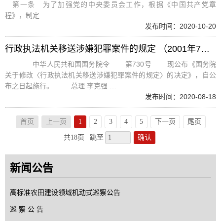
第一条 为了加强党的中央委员会工作，根据《中国共产党章
程》，制定
发布时间：2020-10-20
行政执法机关移送涉嫌犯罪案件的规定 （2001年7月9日中华人民共和国国务院令第310号公布 根据2020年8月...
中华人民共和国国务院令 第730号 现公布《国务院
关于修改〈行政执法机关移送涉嫌犯罪案件的规定〉的决定》，自公
布之日起施行。 总理 李克强 …
发布时间：2020-08-18
首页
上一页
1
2
3
4
5
下一页
尾页
确认
共18页
跳至
新闻公告
高标准农田建设领域机动式巡察公告
巡 察 公 告