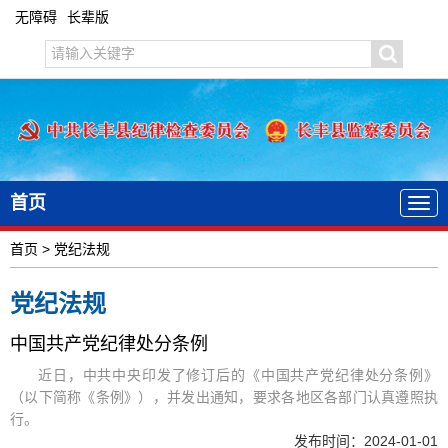
无障碍
长辈版
首页
首页
>
党纪法规
党纪法规
中国共产党纪律处分条例
近日，中共中央印发了修订后的《中国共产党纪律处分条例》
（以下简称《条例》），并发出通知，要求各地区各部门认真遵照执
行。
发布时间：2024-01-01