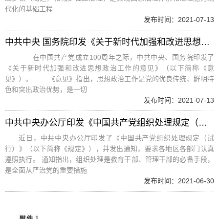
代化的基础工程
发布时间：2021-07-13
中共中央 国务院印发《关于新时代加强和改进思想政治工作的意见》
在中国共产党成立100周年之际，中共中央、国务院印发了
《关于新时代加强和改进思想政治工作的意见》（以下简称《意
见》）。 《意见》指出，思想政治工作是党的优良传统、鲜明特
色和突出政治优势，是一切
发布时间：2021-07-13
中共中央办公厅印发《中国共产党组织处理规定（试行）》
近日，中共中央办公厅印发了《中国共产党组织处理规定（试
行）》（以下简称《规定》），并发出通知，要求各地区各部门认真
遵照执行。 通知指出，组织处理是教育干部、管理干部的必备手段，
是全面从严治党的重要措施
发布时间：2021-06-30