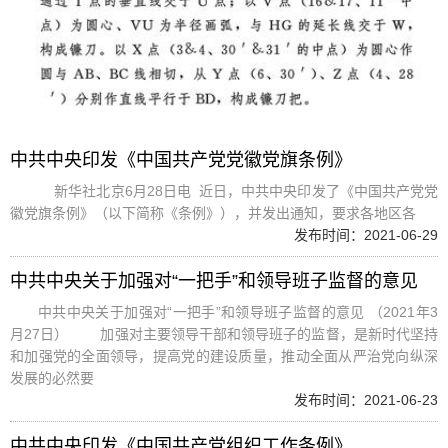
中共中央印发《中国共产党党徽党旗条例》
新华社北京6月28日电 近日，中共中央印发了《中国共产党党
徽党旗条例》（以下简称《条例》），并发出通知，要求各地区各
发布时间：2021-06-29
中共中央关于加强对“一把手”和领导班子监督的意见
中共中央关于加强对“一把手”和领导班子监督的意见 （2021年3
月27日） 加强对主要领导干部和领导班子的监督，是新时代坚持
和加强党的全面领导，提高党的建设质量，推动全面从严治党向纵深
发展的必然要
发布时间：2021-06-23
中共中央印发《中国共产党组织工作条例》