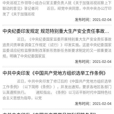
中央巡视工作领导小组办公室主要负责人就《关于加强巡视巡察上下
联动的意见》答记者问 近日，经党中央同意，中共中央办公厅印
发了《关于加强巡视
发布时间：2021-02-04
中央纪委印发规定 规范特别重大生产安全责任事故追责问责审查调查工作
近日，《中央纪委国家监委开展特别重大生产安全责任事故
追责问责审查调查工作规定（试行）》印发实施。这是中央纪委国家
监委适应纪检监察体制改革新形势新任务新要求制定的又一部重要法
规，明确了中央纪委国家监
发布时间：2021-02-04
中共中央印发《中国共产党地方组织选举工作条例》
近日，中共中央印发了修订后的《中国共产党地方组织选举
工作条例》（以下简称《条例》），并发出通知，要求各地区各部门
认真遵照执行。 通知指出，《条例》以习近平新时代中国特色社
会主义思想为指导，以党
发布时间：2021-02-04