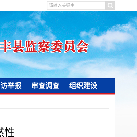
信访举报
审查调查
组织建设
然性