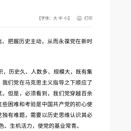
【字体：
大
中
小
】
打印
信、把握历史主动，从而永葆党在新时
组织，历史久、人数多、规模大，既有集
，我们党在马克思主义指导之下顺应了
就。但是，必须看到，我们党穿越百余
这些困难和考验是中国共产党的初心使
党独有难题，需要以历史思维认识其必
色、生机活力，使党的基业常青。