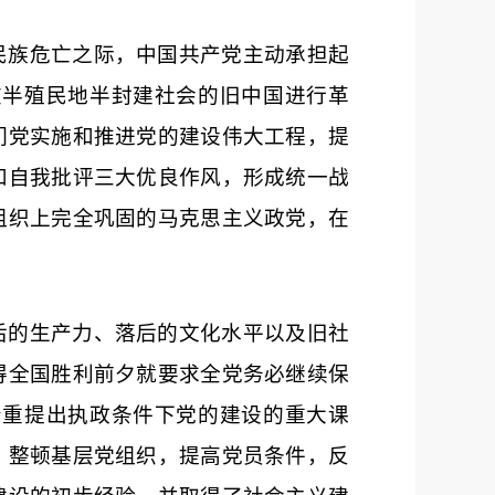
民族危亡之际，中国共产党主动承担起
在半殖民地半封建社会的旧中国进行革
们党实施和推进党的建设伟大工程，提
和自我批评三大优良作风，形成统一战
组织上完全巩固的马克思主义政党，在
后的生产力、落后的文化水平以及旧社
得全国胜利前夕就要求全党务必继续保
着重提出执政条件下党的建设的重大课
，整顿基层党组织，提高党员条件，反