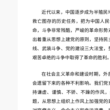
近代以来，中国逐步成为半殖民
救亡图存的历史任务，把为中国人民
命，斗争非常残酷，严峻的革命形势
出着重从思想上建党的原则，坚持民
线、武装斗争、党的建设三大法宝，
艰苦卓绝的斗争中取得了革命的胜利
在社会主义革命和建设时期，外
会遗留下来的各种不利影响。我们党
持谦虚、谨慎、不骄、不躁的作风，
题，从思想上组织上作风上加强党的