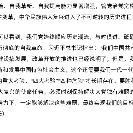
善、自我革新、自我提高能力显著增强，管党治党宽
性变革，中华民族伟大复兴进入了不可逆转的历史进程
可以看到，我们党始终顺应历史潮流，与时俱进、砥
行彻底的自我革命。习
近平
总书记指出：“我们中国共
建设搞发展，改革开放的推进也已经说明了；但是，
持和发展中国特色社会主义，这个还需要我们一代一代
重大考验，“四大考验”“四种危险”将长期存在。要
大复兴的使命任务，必须时刻保持解决大党独有难题
努力下，一定能够解决这些难题，最终实现我们的目标
长）