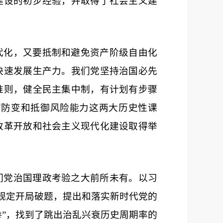
建设的初步经验，并取得了社会主义建
代化，又要抵制和避免资产阶级自由化
快速发展生产力。我们党坚持治国必先
准则，健全民主集中制，有计划有步骤
腐防变和抵御风险能力这两大历史性课
改革开放和社会主义现代化建设取得举
们党治国理政考验之大前所未有。以习
规定开局破题，提出和落实新时代党的
”，找到了跳出治乱兴衰历史周期率的