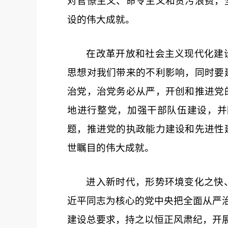
对官僚主义、命令主义和贪污浪费，
设的伟大成就。
在改革开放和社会主义现代化建
思想对我们带来的不利影响，同时要
治党，治党务必从严，开创和推进党
地进行整党，加强干部队伍建设，并
题，推进党的执政能力建设和先进性
世瞩目的伟大成就。
进入新时代，形势环境变化之快
近平
同志为核心的党中央把全面从严
建设总要求，持之以恒正风肃纪，开