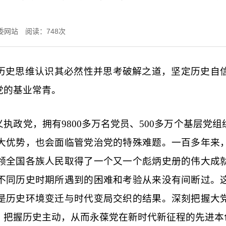
委网站
阅读：
748
次
历史思维认识其必然性并思考破解之道，坚定历史自
党的基业常青。
执政党，拥有9800多万名党员、500多万个基层党
大优势，也会面临管党治党的特殊难题。一百多年来
领全国各族人民取得了一个又一个彪炳史册的伟大成
不同历史时期所遇到的困难和考验从来没有间断过。
是历史环境变迁与时代变局交织的结果。深刻把握大
、把握历史主动，从而永葆党在新时代新征程的先进本