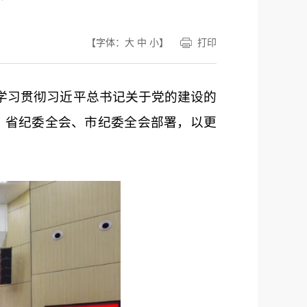
【字体：
大
中
小
】
打印
学习贯彻
习近
平总书记
关于党的建设的
、省纪委全会、市纪委全会部署，以更
。