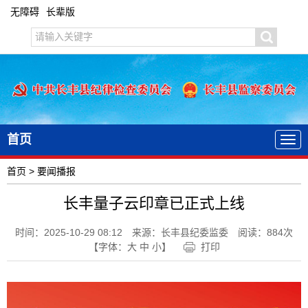
无障碍
长辈版
首页
首页
>
要闻播报
长丰量子云印章已正式上线
时间：2025-10-29 08:12
来源：长丰县纪委监委
阅读：
884
次
【字体：
大
中
小
】
打印