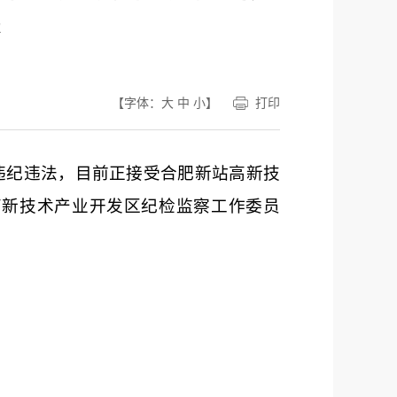
查
【字体：
大
中
小
】
打印
违纪违法，目前正接受合肥新站高新技
高新技术产业开发区纪检监察工作委员