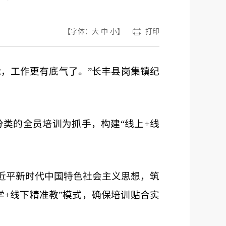
【字体：
大
中
小
】
打印
能，工作更有底气了。”长丰县岗集镇纪
类的全员培训为抓手，构建“线上+线
近
平
新时代中国特色社会主义
思想，筑
学+线下精准教”模式，确保培训贴合实