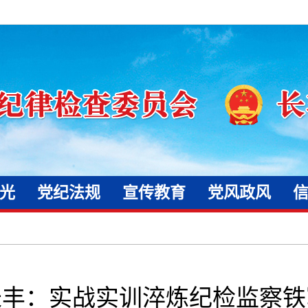
光
党纪法规
宣传教育
党风政风
长丰：实战实训淬炼纪检监察铁